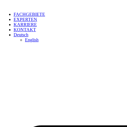
Zum
Inhalt
FACHGEBIETE
springen
EXPERTEN
KARRIERE
KONTAKT
Deutsch
English